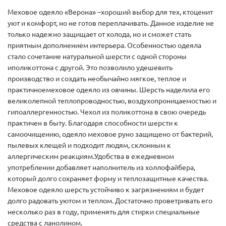
Меховое одеяло «Верона» –хороший выбор для тех, ктоценит
уют и комфорт, но не готов переплачивать. Данное изделие не
только надежно защищает от холода, но и сможет стать
приятным дополнением интерьера. Особенностью одеяла
стало сочетание натуральной шерсти с одной стороны
иполикоттона с другой. Это позволило удешевить
производство и создать необычайно мягкое, теплое и
практичноемеховое одеяло из овчины. Шерсть наделила его
великолепной теплопроводностью, воздухопроницаемостью и
гипоаллергенностью. Чехол из поликоттона в свою очередь
практичен в быту. Благодаря способности шерсти к
самоочищению, одеяло меховое руно защищено от бактерий,
пылевых клещей и подходит людям, склонным к
аллергическим реакциям.Удобства в ежедневном
употреблении добавляет наполнитель из холлофайбера,
который долго сохраняет форму и теплозащитные качества.
Меховое одеяло шерсть устойчиво к загрязнениям и будет
долго радовать уютом и теплом. Достаточно проветривать его
несколько раз в году, применять для стирки специальные
средства с ланолином.