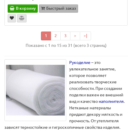
В корзину
Быстрый заказ
1
2
3
>
>|
Показано с 1 по 15 из 31 (всего 3 страниц)
Рукоделие
– это
увлекательное занятие,
которое позволяет
реализовать творческие
способности. При создании
поделки важен ее внешний
вид и качество
наполнителя
.
Нетканые материалы
придают декору мягкость и
прочность. От утеплителя
зависят термостойкие и гигроскопичные свойства изделия.