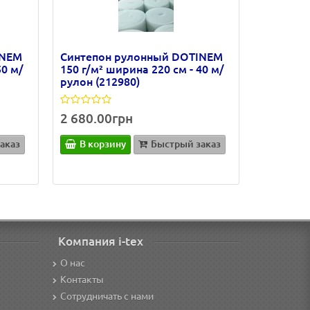
INEM
Синтепон рулонный DOTINEM
50 м/
150 г/м² ширина 220 см - 40 м/
рулон (212980)
2 680.00грн
аказ
В корзину
Быстрый заказ
Компания i-tex
О нас
Контакты
Сотрудничать с нами