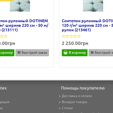
епон рулонный DOTINEM
Синтепон рулонный DOT
/м² ширина 220 см - 50 м/
120 г/м² ширина 220 см - 
 (213111)
рулон (213461)
0.00грн
2 250.00грн
корзину
Быстрый заказ
В корзину
Быстрый з
-tex
Помощь покупателю
Доставка и оплата
трация
Возврат товара
на
Статьи