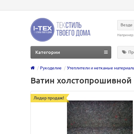
Везде
Например
Категории
Пр
Рукоделие
Утеплители и нетканые материал
Ватин холстопрошивной п
Лидер продаж!