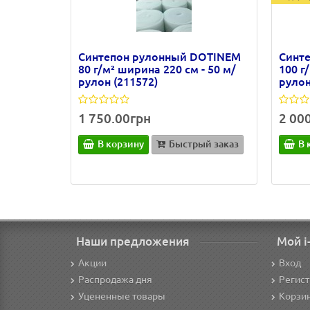
Синтепон рулонный DOTINEM
Синт
80 г/м² ширина 220 см - 50 м/
100 г
рулон (211572)
рулон
1 750.00грн
2 00
В корзину
Быстрый заказ
В 
Наши предложения
Мой i
Акции
Вход
Распродажа дня
Регис
Уцененные товары
Корзи