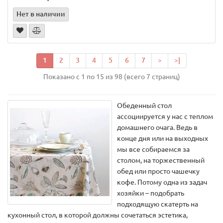
Нет в наличии
1
2
3
4
5
6
7
>
>|
Показано с 1 по 15 из 98 (всего 7 страниц)
Обеденный стол
ассоциируется у нас с теплом
домашнего очага. Ведь в
конце дня или на выходных
мы все собираемся за
столом, на торжественный
обед или просто чашечку
кофе. Потому одна из задач
хозяйки – подобрать
подходящую скатерть на
кухонный стол, в которой должны сочетаться эстетика,