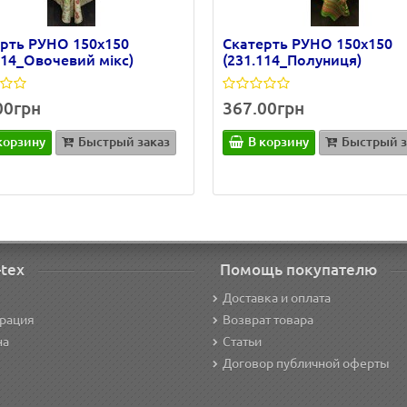
рть РУНО 150х150
Скатерть РУНО 150х150
114_Овочевий мікс)
(231.114_Полуниця)
00грн
367.00грн
корзину
Быстрый заказ
В корзину
Быстрый з
-tex
Помощь покупателю
Доставка и оплата
трация
Возврат товара
на
Статьи
Договор публичной оферты