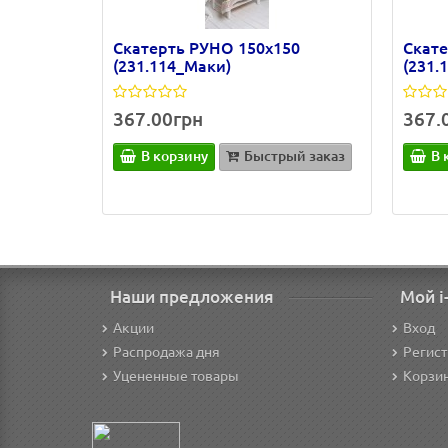
Скатерть РУНО 150х150
Скате
(231.114_Маки)
(231.
367.00грн
367.
В корзину
Быстрый заказ
В 
Наши предложения
Мой i
Акции
Вход
Распродажа дня
Регис
Уцененные товары
Корзи