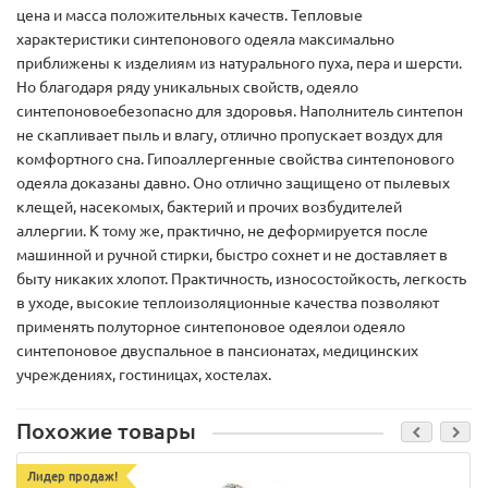
цена и масса положительных качеств. Тепловые
характеристики синтепонового одеяла максимально
приближены к изделиям из натурального пуха, пера и шерсти.
Но благодаря ряду уникальных свойств, одеяло
синтепоновоебезопасно для здоровья. Наполнитель синтепон
не скапливает пыль и влагу, отлично пропускает воздух для
комфортного сна. Гипоаллергенные свойства синтепонового
одеяла доказаны давно. Оно отлично защищено от пылевых
клещей, насекомых, бактерий и прочих возбудителей
аллергии. К тому же, практично, не деформируется после
машинной и ручной стирки, быстро сохнет и не доставляет в
быту никаких хлопот. Практичность, износостойкость, легкость
в уходе, высокие теплоизоляционные качества позволяют
применять полуторное синтепоновое одеялои одеяло
синтепоновое двуспальное в пансионатах, медицинских
учреждениях, гостиницах, хостелах.
Похожие товары
Лидер продаж!