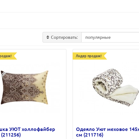
Сортировать:
родаж!
Лидер продаж!
шка УЮТ холлофайбер
Одеяло Уют меховое 145
 (211256)
см (211716)