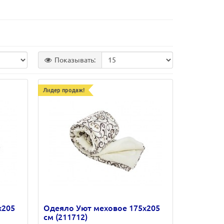
Показывать:
Лидер продаж!
х205
Одеяло Уют меховое 175х205
см (211712)