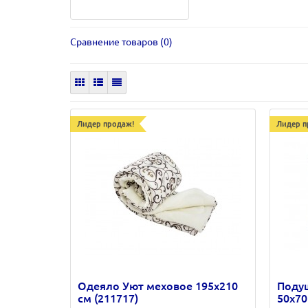
Сравнение товаров (0)
Лидер продаж!
Лидер п
Одеяло Уют меховое 195х210
Поду
см (211717)
50х70