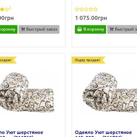
1
00грн
1 075.00грн
корзину
Быстрый заказ
В корзину
Быстрый з
родаж!
Лидер продаж!
ло Уют шерстяное
Одеяло Уют шерстяное