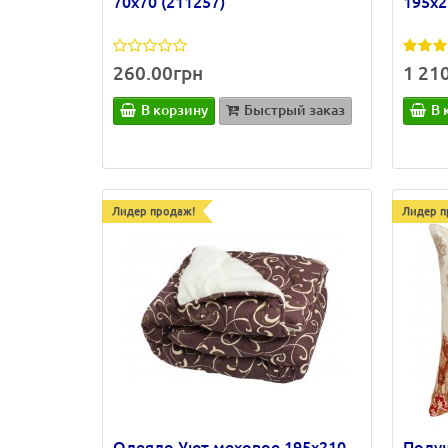
70х70 (211257)
195х2
260.00грн
1 21
В корзину
Быстрый заказ
В 
Лидер продаж!
Лидер п
Одеяло Уют меховое 195х210
Поду