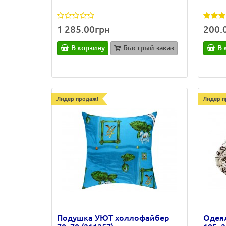
1 285.00грн
200.
В корзину
Быстрый заказ
В 
Лидер продаж!
Лидер п
Подушка УЮТ холлофайбер
Одея