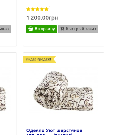
1
1 200.00грн
аказ
В корзину
Быстрый заказ
Лидер продаж!
Одеяло Уют шерстяное