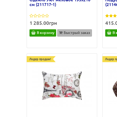
см (211717-1)
(2114
1 285.00грн
415.
В корзину
Быстрый заказ
В 
Лидер продаж!
Лидер п