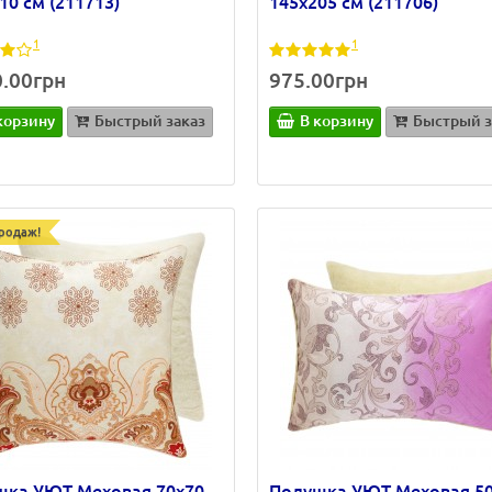
10 см (211713)
145х205 см (211706)
1
1
0.00грн
975.00грн
корзину
Быстрый заказ
В корзину
Быстрый з
родаж!
шка УЮТ Меховая 70х70
Подушка УЮТ Меховая 5