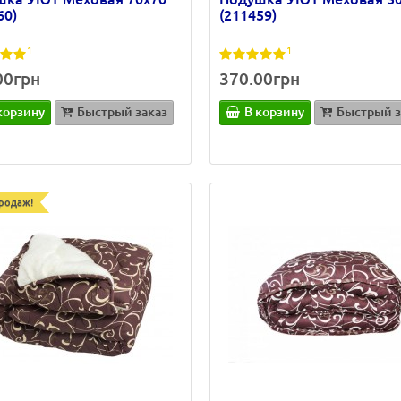
60)
(211459)
1
1
00грн
370.00грн
корзину
Быстрый заказ
В корзину
Быстрый з
родаж!