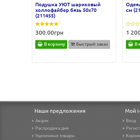
Подушка УЮТ шариковый
Одеял
холлофайбер бязь 50х70
см (2
(211455)
1
300.00грн
1 20
В корзину
Быстрый заказ
В 
Наши предложения
Мой i
Акции
Вход
Распродажа дня
Регис
Уцененные товары
Корзи