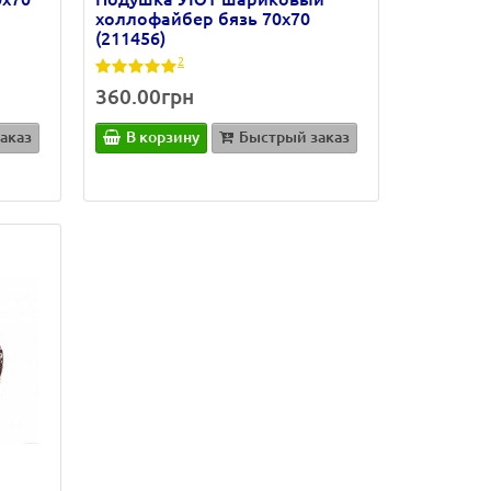
холлофайбер бязь 70х70
(211456)
2
360.00грн
аказ
В корзину
Быстрый заказ