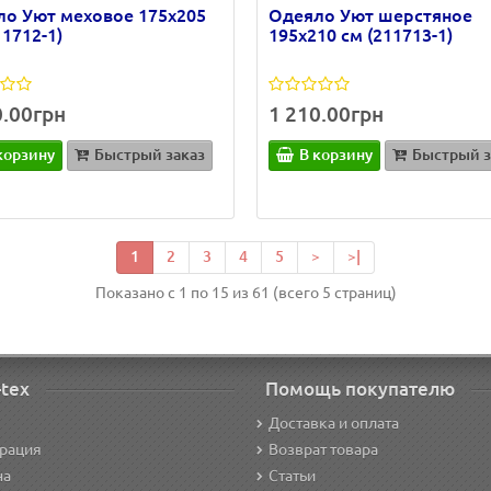
о Уют меховое 175х205
Одеяло Уют шерстяное
11712-1)
195х210 см (211713-1)
0.00грн
1 210.00грн
корзину
Быстрый заказ
В корзину
Быстрый з
1
2
3
4
5
>
>|
Показано с 1 по 15 из 61 (всего 5 страниц)
-tex
Помощь покупателю
Доставка и оплата
трация
Возврат товара
на
Статьи