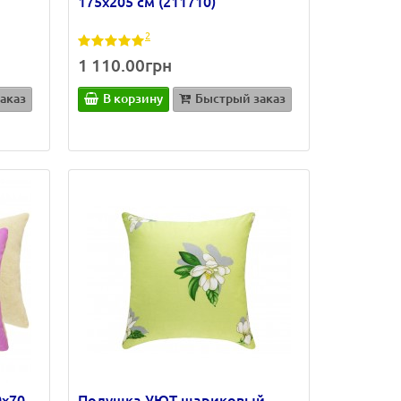
175х205 см (211710)
2
1 110.00грн
аказ
В корзину
Быстрый заказ
0х70
Подушка УЮТ шариковый