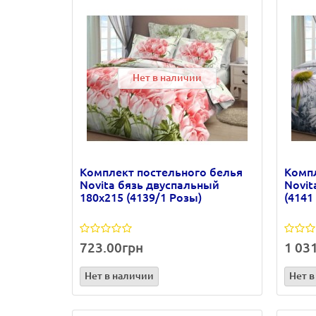
Нет в наличии
Комплект постельного белья
Компл
Novita бязь двуспальный
Novit
180х215 (4139/1 Розы)
(4141
723.00грн
1 03
Нет в наличии
Нет в