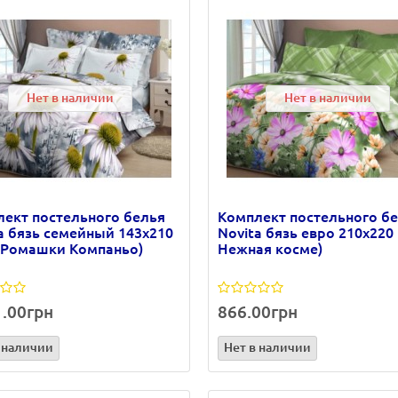
Нет в наличии
Нет в наличии
ект постельного белья
Комплект постельного б
a бязь семейный 143х210
Novita бязь евро 210х220 
 Ромашки Компаньо)
Нежная косме)
1.00грн
866.00грн
 наличии
Нет в наличии