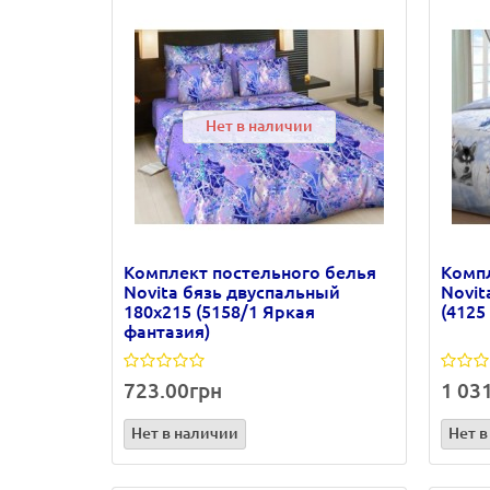
Нет в наличии
Комплект постельного белья
Компл
Novita бязь двуспальный
Novit
180х215 (5158/1 Яркая
(4125
фантазия)
723.00грн
1 03
Нет в наличии
Нет в