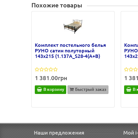
Похожие товары
Комплект постельного белья
Компл
РУНО сатин полуторный
РУНО
143х215 (1.137А_S28-4(A+B)
143х2
1 381.00грн
1 38
В корзину
Быстрый заказ
В 
Наши предложения
Мой i