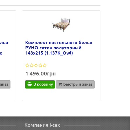
елья
Комплект постельного белья
РУНО сатин полуторный
e
143х215 (1.137К_Owl)
1 496.00грн
аказ
В корзину
Быстрый заказ
Компания i-tex