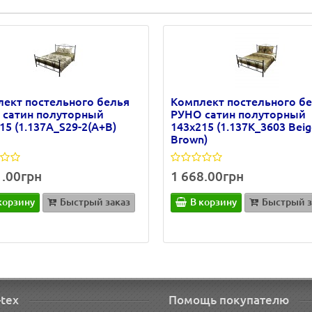
ект постельного белья
Комплект постельного б
 сатин полуторный
РУНО сатин полуторный
15 (1.137А_S29-2(A+B)
143х215 (1.137К_3603 Beig
Brown)
1.00грн
1 668.00грн
корзину
Быстрый заказ
В корзину
Быстрый з
-tex
Помощь покупателю