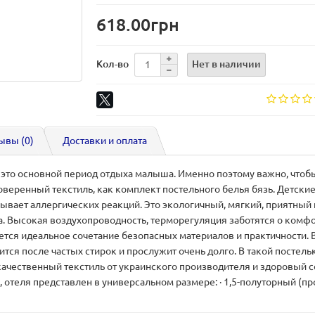
618.00грн
Нет в наличии
Кол-во
ывы (0)
Доставки и оплата
 это основной период отдыха малыша. Именно поэтому важно, что
веренный текстиль, как комплект постельного белья бязь. Детск
зывает аллергических реакций. Это экологичный, мягкий, приятны
Высокая воздухопроводность, терморегуляция заботятся о комфор
тся идеальное сочетание безопасных материалов и практичности. В
ится после частых стирок и прослужит очень долго. В такой постел
качественный текстиль от украинского производителя и здоровый 
ы, отеля представлен в универсальном размере: · 1,5-полуторный (п