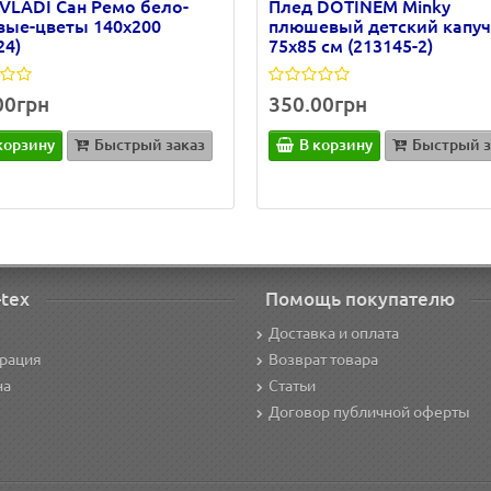
VLADI Сан Ремо бело-
Плед DOTINEM Minky
вые-цветы 140х200
плюшевый детский капу
24)
75х85 см (213145-2)
00грн
350.00грн
корзину
Быстрый заказ
В корзину
Быстрый з
-tex
Помощь покупателю
Доставка и оплата
трация
Возврат товара
на
Статьи
Договор публичной оферты