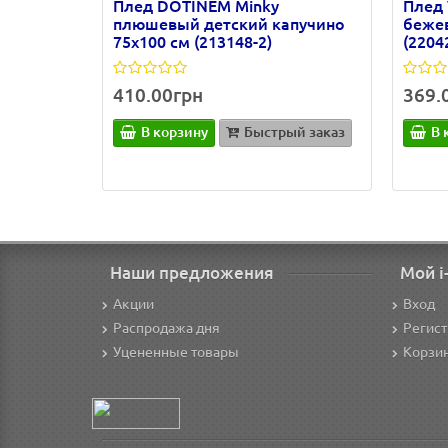
Плед DOTINEM Minky
Плед 
плюшевый детский капучино
беже
75х100 см (213148-2)
(2204
410.00грн
369.
В корзину
Быстрый заказ
В 
Наши предложения
Мой i
Акции
Вход
Распродажа дня
Регис
Уцененные товары
Корзи