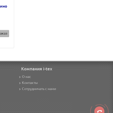
чино
аказ
Компания i-tex
О нас
Контакты
Сотрудничать с нами