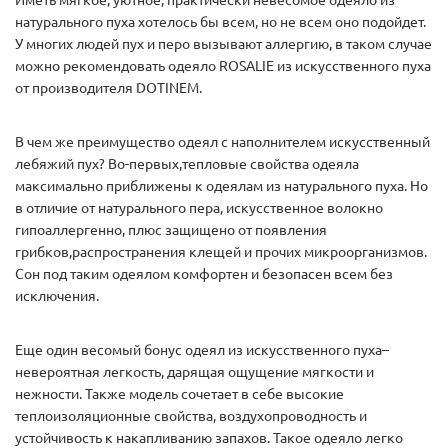
Иметь мягкое, уютное, практически невесомое одеяло из
натурального пуха хотелось бы всем, но не всем оно подойдет.
У многих людей пух и перо вызывают аллергию, в таком случае
можно рекомендовать одеяло ROSALIE из искусственного пуха
от производителя DOTINEM.
В чем же преимущество одеял с наполнителем искусственный
лебяжий пух? Во-первых,тепловые свойства одеяла
максимально приближены к одеялам из натурального пуха. Но
в отличие от натурального пера, искусственное волокно
гипоаллергенно, плюс защищено от появления
грибков,распространения клещей и прочих микроорганизмов.
Сон под таким одеялом комфортен и безопасен всем без
исключения.
Еще один весомый бонус одеял из искусственного пуха–
невероятная легкость, дарящая ощущение мягкости и
нежности. Также модель сочетает в себе высокие
теплоизоляционные свойства, воздухопроводность и
устойчивость к накапливанию запахов. Такое одеяло легко