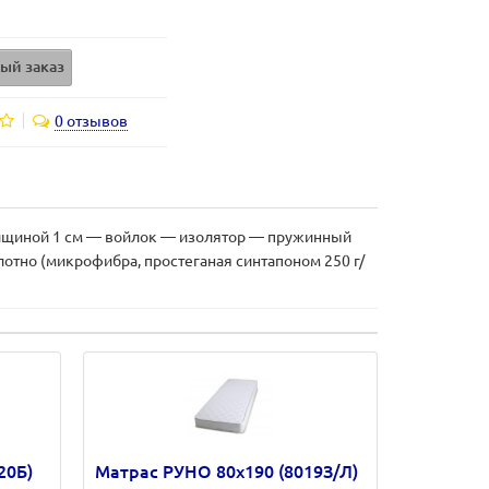
ый заказ
0 отзывов
толщиной 1 см — войлок — изолятор — пружинный
отно (микрофибра, простеганая синтапоном 250 г/
20Б)
Матрас РУНО 80х190 (8019З/Л)