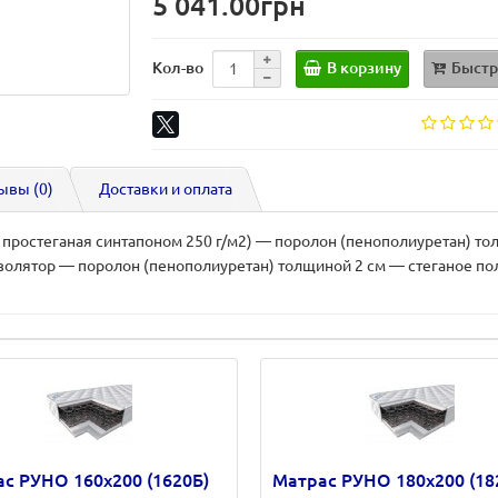
5 041.00грн
В корзину
Быстр
Кол-во
ывы (0)
Доставки и оплата
, простеганая синтапоном 250 г/м2) — поролон (пенополиуретан) 
золятор — поролон (пенополиуретан) толщиной 2 см — стеганое пол
с РУНО 160х200 (1620Б)
Матрас РУНО 180х200 (18