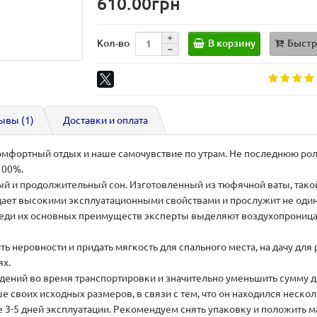
610.00грн
В корзину
Быстр
Кол-во
ывы (1)
Доставки и оплата
мфортный отдых и наше самочувствие по утрам. Не последнюю роль
100%.
й и продолжительный сон. Изготовленный из тюфячной ваты, такой 
адает высокими эксплуатационными свойствами и прослужит не один 
Среди их основных преимуществ эксперты выделяют воздухопроница
ь неровности и придать мягкость для спального места, на дачу для
ях.
ждений во время транспортировки и значительно уменьшить сумму 
 своих исходных размеров, в связи с тем, что он находился нескол
3-5 дней эксплуатации. Рекомендуем снять упаковку и положить м