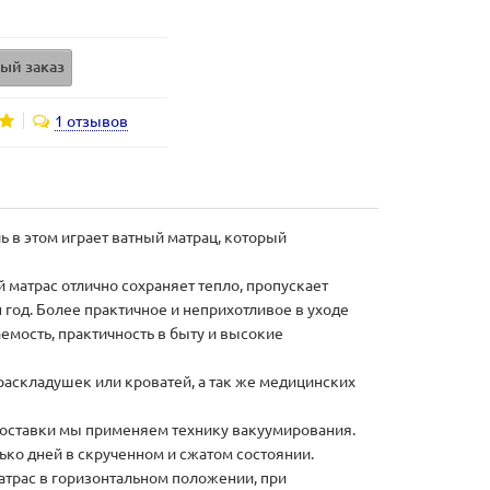
ый заказ
1 отзывов
 в этом играет ватный матрац, который
матрас отлично сохраняет тепло, пропускает
год. Более практичное и неприхотливое в уходе
емость, практичность в быту и высокие
 раскладушек или кроватей, а так же медицинских
доставки мы применяем технику вакуумирования.
ько дней в скрученном и сжатом состоянии.
атрас в горизонтальном положении, при