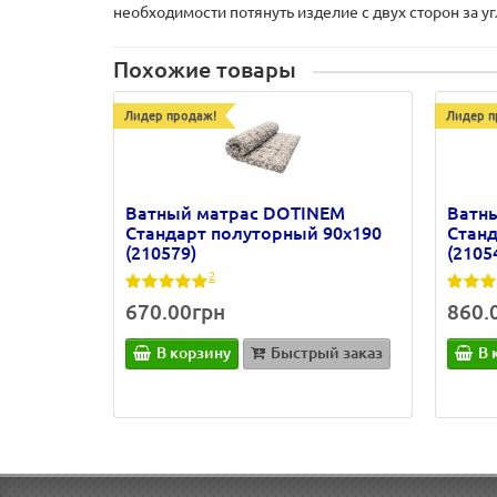
необходимости потянуть изделие с двух сторон за уг
Похожие товары
Лидер продаж!
Лидер п
Ватный матрас DOTINEM
Ватн
Стандарт полуторный 90х190
Станд
(210579)
(2105
2
670.00грн
860.
В корзину
Быстрый заказ
В 