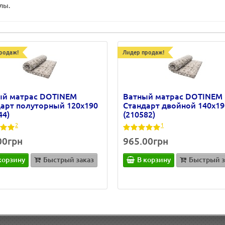
лы.
родаж!
Лидер продаж!
ый матрас DOTINEM
Ватный матрас DOTINEM
арт полуторный 120х190
Стандарт двойной 140х19
44)
(210582)
2
1
00грн
965.00грн
корзину
Быстрый заказ
В корзину
Быстрый з