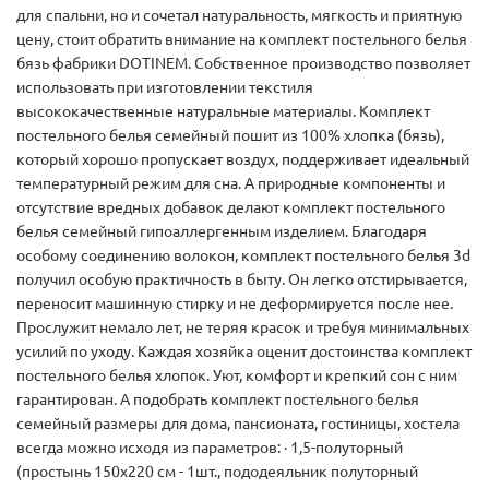
для спальни, но и сочетал натуральность, мягкость и приятную
цену, стоит обратить внимание на комплект постельного белья
бязь фабрики DOTINEM. Собственное производство позволяет
использовать при изготовлении текстиля
высококачественные натуральные материалы. Комплект
постельного белья семейный пошит из 100% хлопка (бязь),
который хорошо пропускает воздух, поддерживает идеальный
температурный режим для сна. А природные компоненты и
отсутствие вредных добавок делают комплект постельного
белья семейный гипоаллергенным изделием. Благодаря
особому соединению волокон, комплект постельного белья 3d
получил особую практичность в быту. Он легко отстирывается,
переносит машинную стирку и не деформируется после нее.
Прослужит немало лет, не теряя красок и требуя минимальных
усилий по уходу. Каждая хозяйка оценит достоинства комплект
постельного белья хлопок. Уют, комфорт и крепкий сон с ним
гарантирован. А подобрать комплект постельного белья
семейный размеры для дома, пансионата, гостиницы, хостела
всегда можно исходя из параметров: · 1,5-полуторный
(простынь 150х220 см - 1шт., пододеяльник полуторный