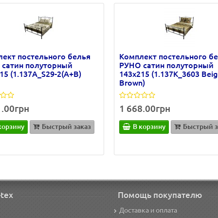
ект постельного белья
Комплект постельного б
 сатин полуторный
РУНО сатин полуторный
15 (1.137А_S29-2(A+B)
143х215 (1.137К_3603 Beig
Brown)
1.00грн
1 668.00грн
корзину
Быстрый заказ
В корзину
Быстрый з
-tex
Помощь покупателю
Доставка и оплата