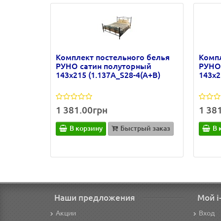
Комплект постельного белья
Компл
РУНО сатин полуторный
РУНО
143х215 (1.137А_S28-4(A+B)
143х2
1 381.00грн
1 38
В корзину
Быстрый заказ
В 
Наши предложения
Мой i
Акции
Вход