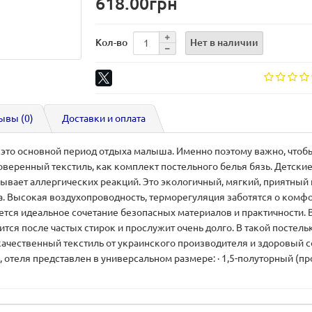
618.00грн
Нет в наличии
Кол-во
ывы (0)
Доставки и оплата
 это основной период отдыха малыша. Именно поэтому важно, что
веренный текстиль, как комплект постельного белья бязь. Детск
зывает аллергических реакций. Это экологичный, мягкий, приятны
Высокая воздухопроводность, терморегуляция заботятся о комфор
тся идеальное сочетание безопасных материалов и практичности. В
ится после частых стирок и прослужит очень долго. В такой постел
качественный текстиль от украинского производителя и здоровый 
ы, отеля представлен в универсальном размере: · 1,5-полуторный (п