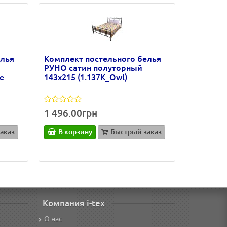
елья
Комплект постельного белья
РУНО сатин полуторный
e
143х215 (1.137К_Owl)
1 496.00грн
аказ
В корзину
Быстрый заказ
Компания i-tex
О нас