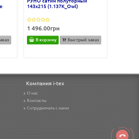
РУНО сатин полуторный
e
143х215 (1.137К_Owl)
1 496.00грн
аказ
В корзину
Быстрый заказ
Компания i-tex
О нас
Контакты
Сотрудничать с нами