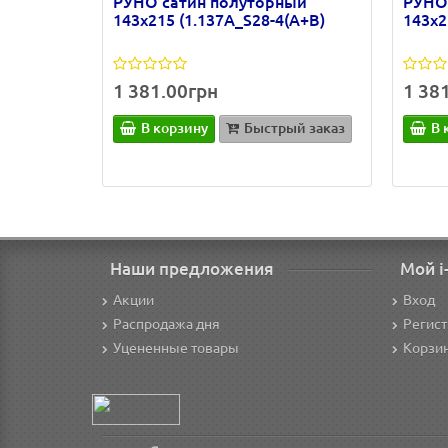
РУНО сатин полуторный
РУНО
143х215 (1.137А_S28-4(A+B)
143х2
1 381.00грн
1 38
В корзину
Быстрый заказ
В 
Наши предложения
Мой i
Акции
Вход
Распродажа дня
Регис
Уцененные товары
Корзи