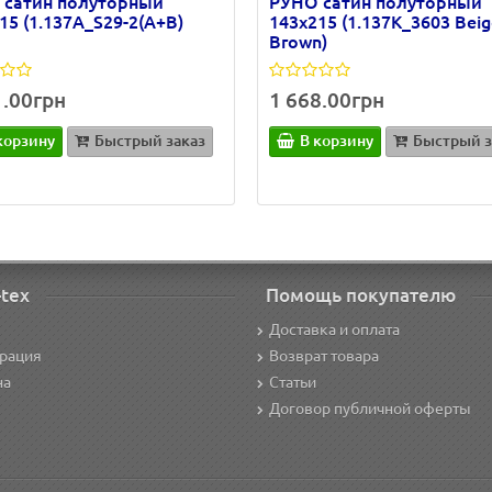
 сатин полуторный
РУНО сатин полуторный
15 (1.137А_S29-2(A+B)
143х215 (1.137К_3603 Beig
Brown)
1.00грн
1 668.00грн
корзину
Быстрый заказ
В корзину
Быстрый з
-tex
Помощь покупателю
Доставка и оплата
трация
Возврат товара
на
Статьи
Договор публичной оферты