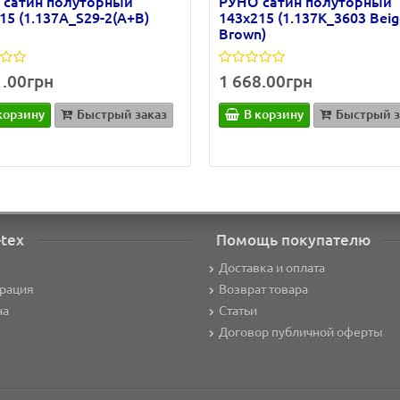
 сатин полуторный
РУНО сатин полуторный
15 (1.137А_S29-2(A+B)
143х215 (1.137К_3603 Beig
Brown)
1.00грн
1 668.00грн
корзину
Быстрый заказ
В корзину
Быстрый з
-tex
Помощь покупателю
Доставка и оплата
трация
Возврат товара
на
Статьи
Договор публичной оферты