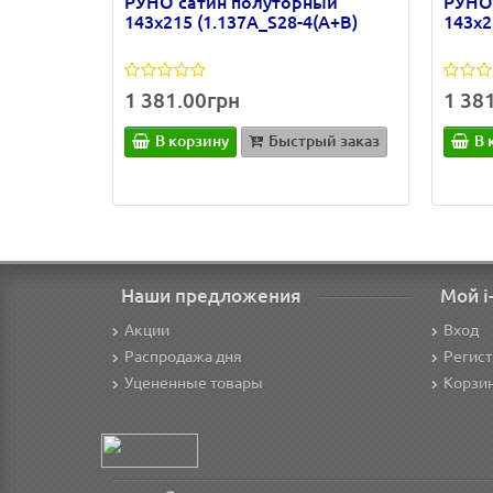
РУНО сатин полуторный
РУНО
143х215 (1.137А_S28-4(A+B)
143х2
1 381.00грн
1 38
В корзину
Быстрый заказ
В 
Наши предложения
Мой i
Акции
Вход
Распродажа дня
Регис
Уцененные товары
Корзи