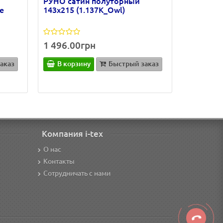
РУНО сатин полуторный
e
143х215 (1.137К_Owl)
1 496.00грн
аказ
В корзину
Быстрый заказ
Компания i-tex
О нас
Контакты
Сотрудничать с нами