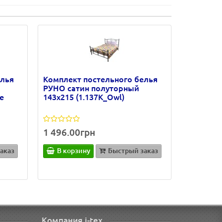
елья
Комплект постельного белья
РУНО сатин полуторный
e
143х215 (1.137К_Owl)
1 496.00грн
аказ
В корзину
Быстрый заказ
Компания i-tex