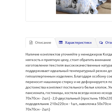
Описание
Характеристики
Отз
Наличие комплектов уточняйте у менеджеров Когда х
мягкость и приятную цену, стоит обратить внимани
изготовлении текстиля высококачественные натурал
поддерживает идеальный температурный режим для 
гипоаллергенным изделием. Благодаря особому соед
переносит машинную стирку и не деформируется пос
достоинства комплект постельного белья хлопок. Ую
пансионата, гостиницы, хостела всегда можно исходя
70х70см - 2шт.) · 2,0-двуспальный (простынь 180х220
пододеяльник 210х220см - 1шт., наволочка 50х70см 
70х70см - 2шт.)