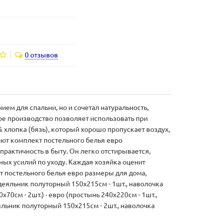
0 отзывов
ем для спальни, но и сочетал натуральность,
ое производство позволяет использовать при
хлопка (бязь), который хорошо пропускает воздух,
ют комплект постельного белья евро
рактичность в быту. Он легко отстирывается,
ных усилий по уходу. Каждая хозяйка оценит
кт постельного белья евро размеры для дома,
одеяльник полуторный 150х215см - 1шт., наволочка
х70см - 2шт.) · евро (простынь 240х220см - 1шт.,
яльник полуторный 150х215см - 2шт., наволочка