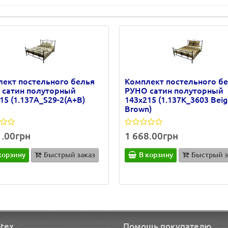
ект постельного белья
Комплект постельного б
 сатин полуторный
РУНО сатин полуторный
15 (1.137А_S29-2(A+B)
143х215 (1.137К_3603 Beig
Brown)
1.00грн
1 668.00грн
корзину
Быстрый заказ
В корзину
Быстрый з
-tex
Помощь покупателю