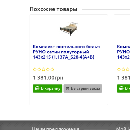
Похожие товары
Комплект постельного белья
Компл
РУНО сатин полуторный
РУНО
143х215 (1.137А_S28-4(A+B)
143х2
1 381.00грн
1 38
В корзину
Быстрый заказ
В 
Наши предложения
Мой i