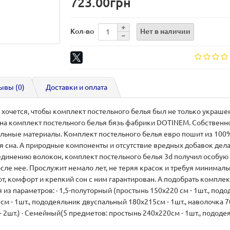
723.00грн
Нет в наличии
Кол-во
ывы (0)
Доставки и оплата
очется, чтобы комплект постельного белья был не только украшени
е на комплект постельного белья бязь фабрики DOTINEM. Собственн
ьные материалы. Комплект постельного белья евро пошит из 100% 
сна. А природные компоненты и отсутствие вредных добавок дела
инению волокон, комплект постельного белья 3d получил особую п
ле нее. Прослужит немало лет, не теряя красок и требуя минималь
т, комфорт и крепкий сон с ним гарантирован. А подобрать компле
 из параметров: · 1,5-полуторный (простынь 150х220 см - 1шт., под
см - 1шт., пододеяльник двуспальный 180х215см - 1шт., наволочка 70
- 2шт.) · Семейный(5 предметов: простынь 240х220см - 1шт., пододе