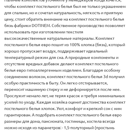
Наличие комплектов уточняйте у менеджеров Когда хочется,
чтобы комплект постельного белья был не только украшением
для спальни, но и сочетал натуральность, мягкость и приятную
цену, стоит обратить внимание на комплект постельного белья
бязь фабрики DOTINEM. Собственное производство позволяет
использовать при изготовлении текстиля
высококачественные натуральные материалы. Комплект
постельного белья евро пошит из 100% хлопка (бязь), который
хорошо пропускает воздух, поддерживает идеальный
температурный режим для сна. А природные компоненты и
отсутствие вредных добавок делают комплект постельного
белья евро гипоаллергенным изделием. Благодаря особому
соединению волокон, комплект постельного белья 3d получил
особую практичность в быту. Он легко отстирывается,
переносит машинную стирку и не деформируется после нее.
Прослужит немало лет, не теряя красок и требуя минимальных
усилий по уходу. Каждая хозяйка оценит достоинства комплект
постельного белья хлопок. Уют, комфорт и крепкий сон с ним
гарантирован. А подобрать комплект постельного белья евро
размеры для дома, пансионата, гостиницы, хостела всегда
можно исходя из параметров: · 1,5-полуторный (простынь