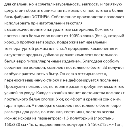
для спальни, но и сочетал натуральность, мягкость и приятную
цену, стоит обратить внимание на комплект постельного белья
бязь фабрики DOTINEM. Собственное производство позволяет
использовать при изготовлении текстиля
высококачественные натуральные материалы. Комплект
постельного белья евро пошит из 100% хлопка (бязь), который
хорошо пропускает воздух, поддерживает идеальный
температурный режим для сна. А природные компоненты и
отсутствие вредных добавок делают комплект постельного
белья евро гипоаллергенным изделием. Благодаря особому
соединению волокон, комплект постельного белья 3d получил
особую практичность в быту. Он легко отстирывается,
переносит машинную стирку и не деформируется после нее.
Прослужит немало лет, не теряя красок и требуя минимальных
усилий по уходу. Каждая хозяйка оценит достоинства комплект
постельного белья хлопок. Уют, комфорт и крепкий сон с ним
гарантирован. А подобрать комплект постельного белья евро
размеры для дома, пансионата, гостиницы, хостела всегда
можно исходя из параметров: · 1,5-полуторный (простынь
150х220 см - 1шт., пододеяльник полуторный 150х215см - 1шт.,