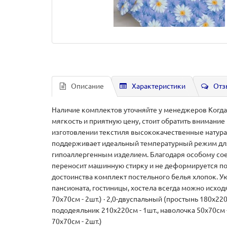
Описание
Характеристики
Отз
Наличие комплектов уточняйте у менеджеров Когда х
мягкость и приятную цену, стоит обратить внимани
изготовлении текстиля высококачественные натурал
поддерживает идеальный температурный режим для 
гипоаллергенным изделием. Благодаря особому соед
переносит машинную стирку и не деформируется пос
достоинства комплект постельного белья хлопок. Ую
пансионата, гостиницы, хостела всегда можно исходя
70х70см - 2шт.) · 2,0-двуспальный (простынь 180х220
пододеяльник 210х220см - 1шт., наволочка 50х70см 
70х70см - 2шт.)