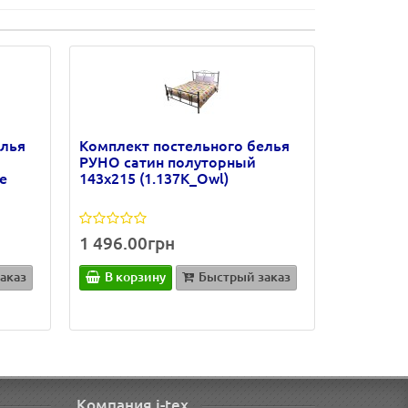
елья
Комплект постельного белья
РУНО сатин полуторный
e
143х215 (1.137К_Owl)
1 496.00грн
аказ
В корзину
Быстрый заказ
Компания i-tex