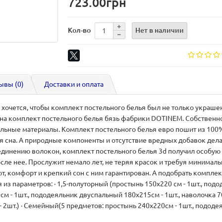
723.00грн
Нет в наличии
Кол-во
ывы (0)
Доставки и оплата
очется, чтобы комплект постельного белья был не только украшени
е на комплект постельного белья бязь фабрики DOTINEM. Собственн
ьные материалы. Комплект постельного белья евро пошит из 100% 
сна. А природные компоненты и отсутствие вредных добавок дела
инению волокон, комплект постельного белья 3d получил особую п
ле нее. Прослужит немало лет, не теряя красок и требуя минималь
т, комфорт и крепкий сон с ним гарантирован. А подобрать компле
 из параметров: · 1,5-полуторный (простынь 150х220 см - 1шт., под
см - 1шт., пододеяльник двуспальный 180х215см - 1шт., наволочка 70
- 2шт.) · Семейный(5 предметов: простынь 240х220см - 1шт., пододе