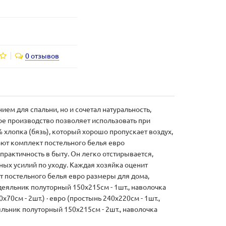
0 отзывов
ем для спальни, но и сочетал натуральность,
ое производство позволяет использовать при
хлопка (бязь), который хорошо пропускает воздух,
ют комплект постельного белья евро
рактичность в быту. Он легко отстирывается,
ных усилий по уходу. Каждая хозяйка оценит
кт постельного белья евро размеры для дома,
одеяльник полуторный 150х215см - 1шт., наволочка
х70см - 2шт.) · евро (простынь 240х220см - 1шт.,
яльник полуторный 150х215см - 2шт., наволочка