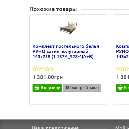
Похожие товары
Комплект постельного белья
Компл
РУНО сатин полуторный
РУНО
143х215 (1.137А_S28-4(A+B)
143х2
1 381.00грн
1 38
В корзину
Быстрый заказ
В 
Наши предложения
Мой i