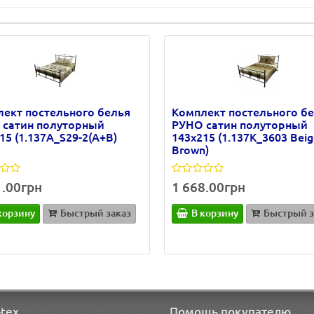
ект постельного белья
Комплект постельного б
 сатин полуторный
РУНО сатин полуторный
15 (1.137А_S29-2(A+B)
143х215 (1.137К_3603 Beig
Brown)
1.00грн
1 668.00грн
корзину
Быстрый заказ
В корзину
Быстрый з
-tex
Помощь покупателю