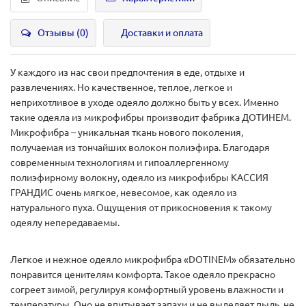
Отзывы (0)
Доставки и оплата
У каждого из нас свои предпочтения в еде, отдыхе и
развлечениях. Но качественное, теплое, легкое и
неприхотливое в уходе одеяло должно быть у всех. Именно
такие одеяла из микрофибры производит фабрика ДОТИНЕМ.
Микрофибра – уникальная ткань нового поколения,
получаемая из тончайших волокон полиэфира. Благодаря
современным технологиям и гипоаллергенному
полиэфирному волокну, одеяло из микрофибры КАССИЯ
ГРАНДИС очень мягкое, невесомое, как одеяло из
натурального пуха. Ощущения от прикосновения к такому
одеялу непередаваемы.
Легкое и нежное одеяло микрофибра «DOTINEM» обязательно
понравится ценителям комфорта. Такое одеяло прекрасно
согреет зимой, регулируя комфортный уровень влажности и
температуры. Оно не впитывает запахи и не выделяет пыль, не