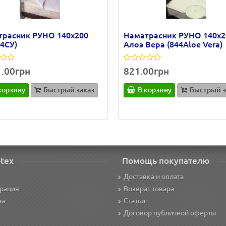
трасник РУНО 140х200
Наматрасник РУНО 140х2
04СУ)
Алоэ Вера (844Aloe Vera)
1.00грн
821.00грн
корзину
Быстрый заказ
В корзину
Быстрый з
-tex
Помощь покупателю
Доставка и оплата
трация
Возврат товара
на
Статьи
Договор публичной оферты