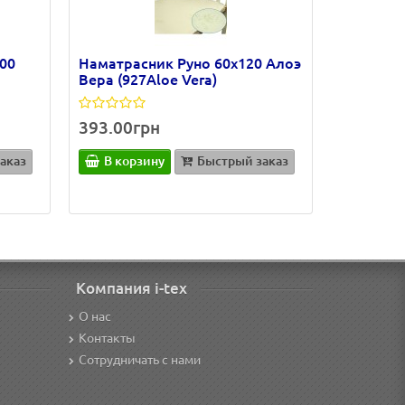
00
Наматрасник Руно 60х120 Алоэ
Вера (927Aloe Vera)
393.00грн
аказ
В корзину
Быстрый заказ
Компания i-tex
О нас
Контакты
Сотрудничать с нами