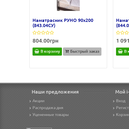
Наматрасник РУНО 90х200
Нама
(843.04СУ)
(844.
804.00грн
1 09
В корзину
Быстрый заказ
В 
Наши предложения
Мой i
Акции
Вход
Распродажа дня
Регис
Уцененные товары
Корзи