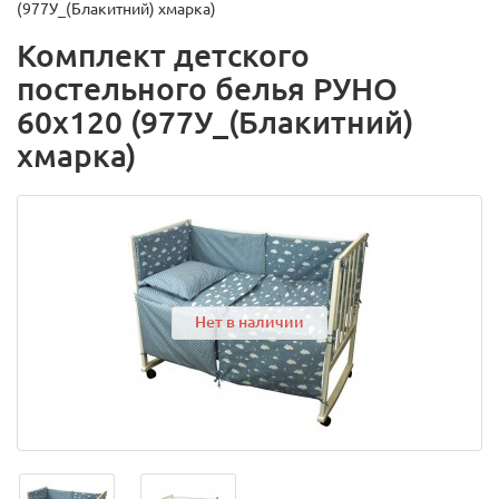
(977У_(Блакитний) хмарка)
Комплект детского
постельного белья РУНО
60х120 (977У_(Блакитний)
хмарка)
Нет в наличии